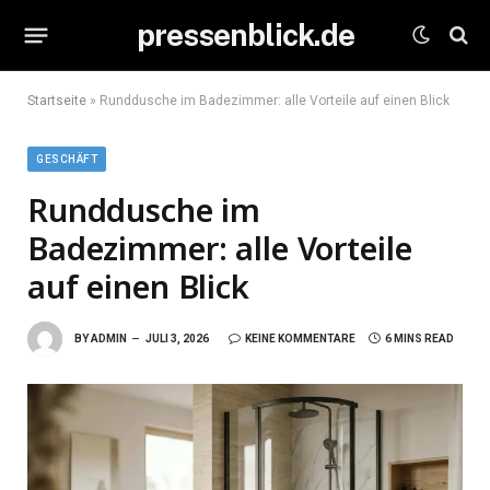
pressenblick.de
Startseite
»
Runddusche im Badezimmer: alle Vorteile auf einen Blick
GESCHÄFT
Runddusche im
Badezimmer: alle Vorteile
auf einen Blick
BY
ADMIN
JULI 3, 2026
KEINE KOMMENTARE
6 MINS READ