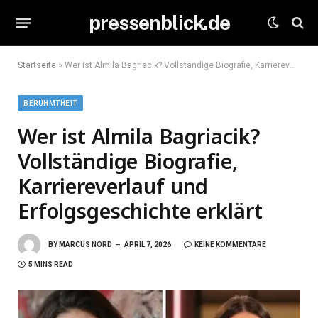
pressenblick.de
Startseite
»
Wer ist Almila Bagriacik? Vollständige Biografie, Karriereverlauf und Erfolgsgeschichte erklärt
BERÜHMTHEIT
Wer ist Almila Bagriacik?
Vollständige Biografie,
Karriereverlauf und
Erfolgsgeschichte erklärt
BY
MARCUS NORD
APRIL 7, 2026
KEINE KOMMENTARE
5 MINS READ