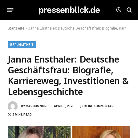
pressenblick.de
Startseite
»
Janna Ensthaler: Deutsche Geschäftsfrau: Biografie, Karriereweg, Investitionen & Lebensgeschichte
BERÜHMTHEIT
Janna Ensthaler: Deutsche
Geschäftsfrau: Biografie,
Karriereweg, Investitionen &
Lebensgeschichte
BY
MARCUS NORD
APRIL 6, 2026
KEINE KOMMENTARE
4 MINS READ